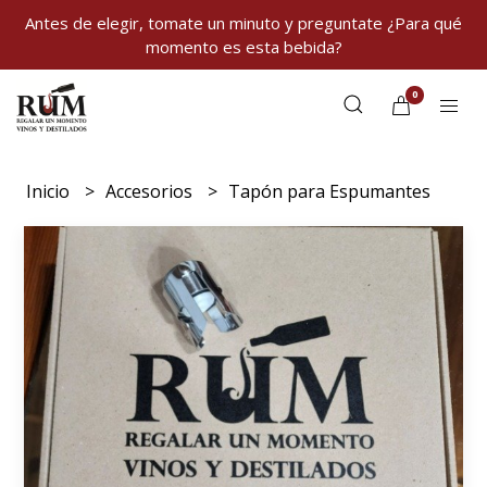
Antes de elegir, tomate un minuto y preguntate ¿Para qué
momento es esta bebida?
0
Inicio
Accesorios
Tapón para Espumantes