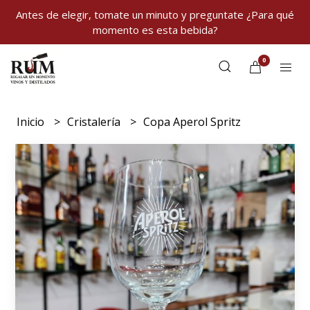
Antes de elegir, tomate un minuto y preguntate ¿Para qué
momento es esta bebida?
0
Inicio
Cristalería
Copa Aperol Spritz