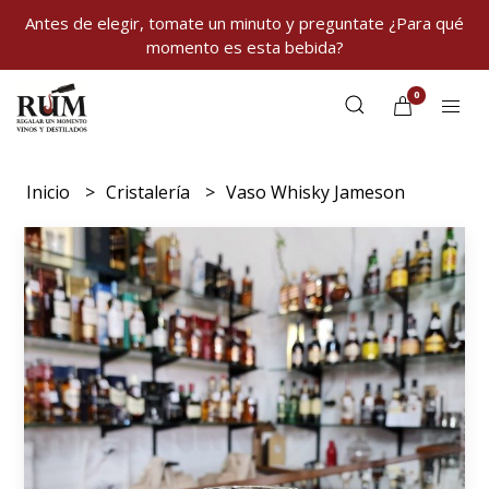
Antes de elegir, tomate un minuto y preguntate ¿Para qué
momento es esta bebida?
0
Inicio
Cristalería
Vaso Whisky Jameson