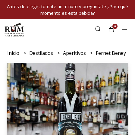
Antes de elegir, tomate un minuto y preguntate ¿Para qué
momento es esta bebida?
0
Inicio
Destilados
Aperitivos
Fernet Beney