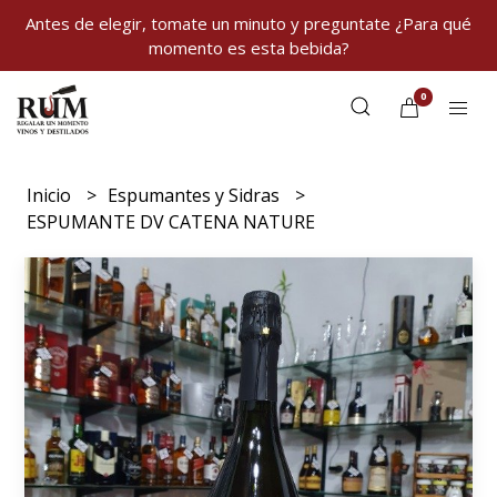
Antes de elegir, tomate un minuto y preguntate ¿Para qué
momento es esta bebida?
0
Inicio
Espumantes y Sidras
ESPUMANTE DV CATENA NATURE