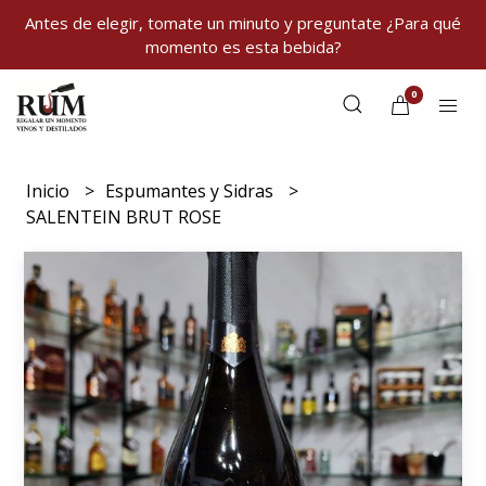
Antes de elegir, tomate un minuto y preguntate ¿Para qué
momento es esta bebida?
0
Inicio
Espumantes y Sidras
SALENTEIN BRUT ROSE