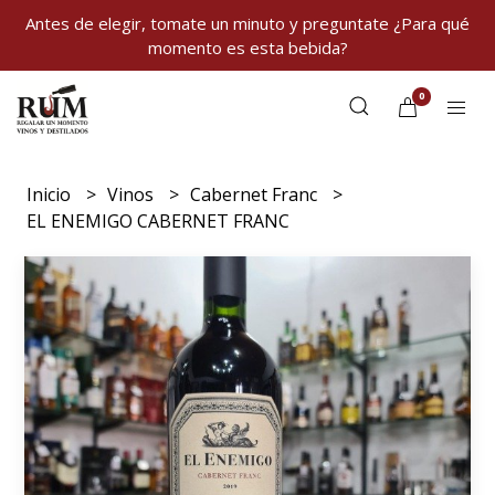
Antes de elegir, tomate un minuto y preguntate ¿Para qué
momento es esta bebida?
0
Inicio
Vinos
Cabernet Franc
EL ENEMIGO CABERNET FRANC