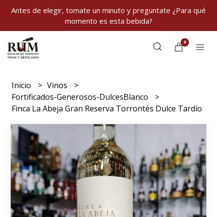
Antes de elegir, tomate un minuto y preguntate ¿Para qué
momento es esta bebida?
0
Inicio
Vinos
Fortificados-Generosos-DulcesBlanco
Finca La Abeja Gran Reserva Torrontés Dulce Tardío