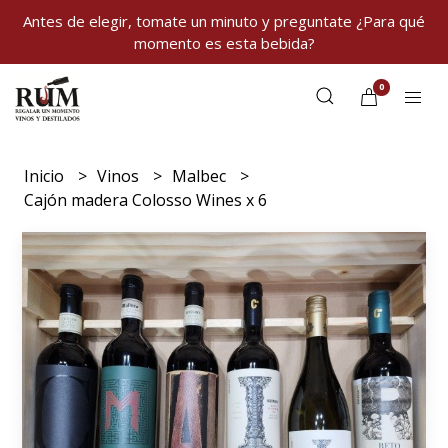
Antes de elegir, tomate un minuto y preguntate ¿Para qué
momento es esta bebida?
0
Inicio
Vinos
Malbec
Cajón madera Colosso Wines x 6