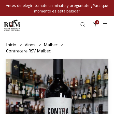
Antes de elegir, tomate un minuto y preguntate ¿Para qué
momento es esta bebida?
0
Inicio
Vinos
Malbec
Contracara RSV Malbec