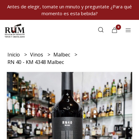
Antes de elegir, tomate un minuto y preguntate ¿Para qué
momento es esta bebida?
0
Inicio
Vinos
Malbec
RN 40 - KM 4348 Malbec