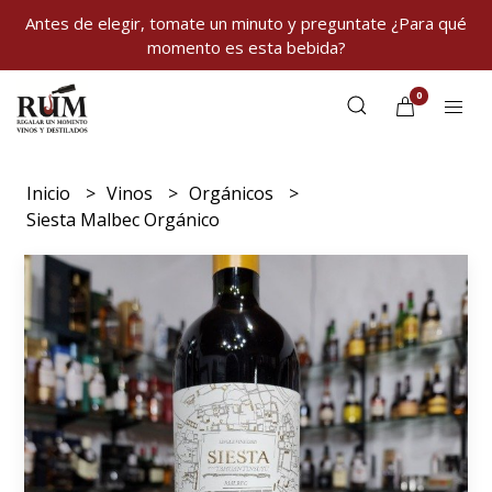
Antes de elegir, tomate un minuto y preguntate ¿Para qué
momento es esta bebida?
0
Inicio
Vinos
Orgánicos
Siesta Malbec Orgánico