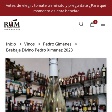
Antes de elegir, tomate un minuto y preguntate ¿Para qué
momento es esta bebida?
0
Inicio
Vinos
Pedro Giménez
Brebaje Divino Pedro Ximenez 2023