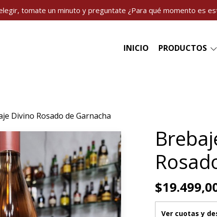
elegir, tomate un minuto y preguntate ¿Para qué momento es es
INICIO
PRODUCTOS
aje Divino Rosado de Garnacha
Brebaj
Rosad
$19.499,0
Ver cuotas y d