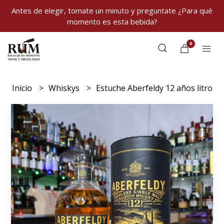
Antes de elegir, tomate un minuto y preguntate ¿Para qué
momento es esta bebida?
0
Inicio
Whiskys
Estuche Aberfeldy 12 años litro