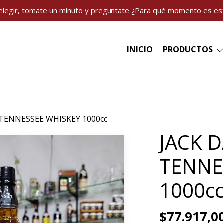
elegir, tomate un minuto y preguntate ¿Para qué momento es es
INICIO
PRODUCTOS
 TENNESSEE WHISKEY 1000cc
JACK D
TENNE
1000c
$77.917,0