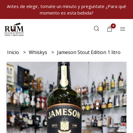
Antes de elegir, tomate un minuto y preguntate ¿Para qué
momento es esta bebida?
0
Inicio
Whiskys
Jameson Stout Edition 1 litro